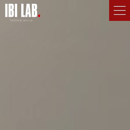
MEN
U