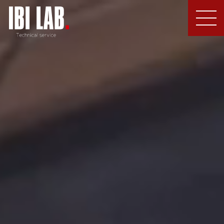
MEN
U