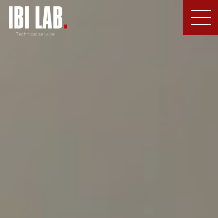
MEN
U