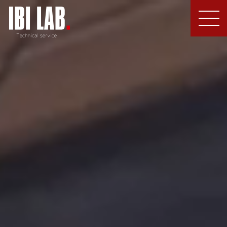
MEN
U