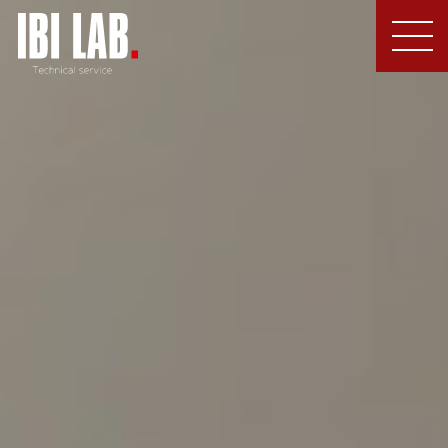
MEN
U