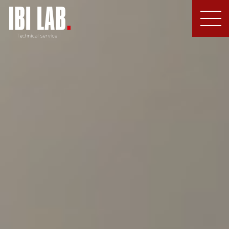
MEN
U