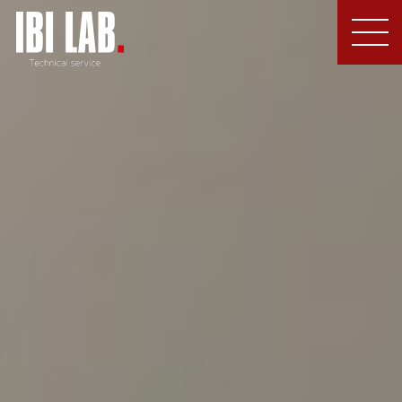
MEN
U