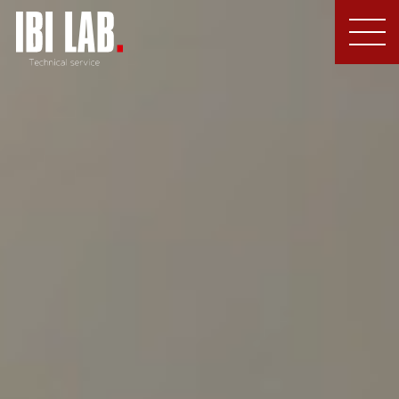
MEN
U