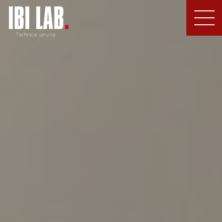
MEN
U