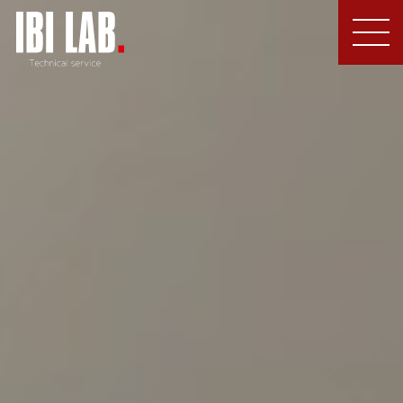
MEN
U