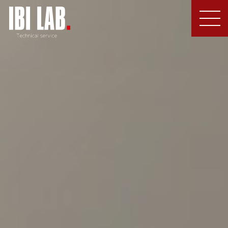
MEN
U