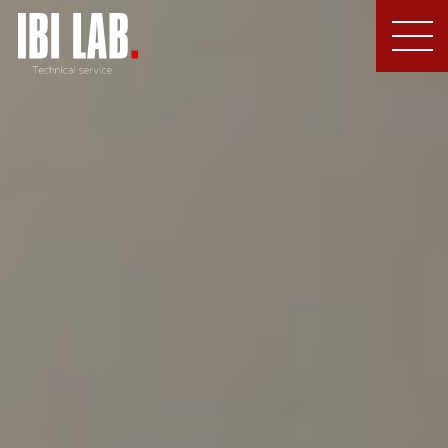
MEN
U