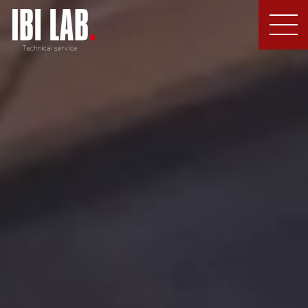
MEN
U