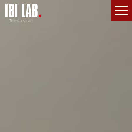
MEN
U