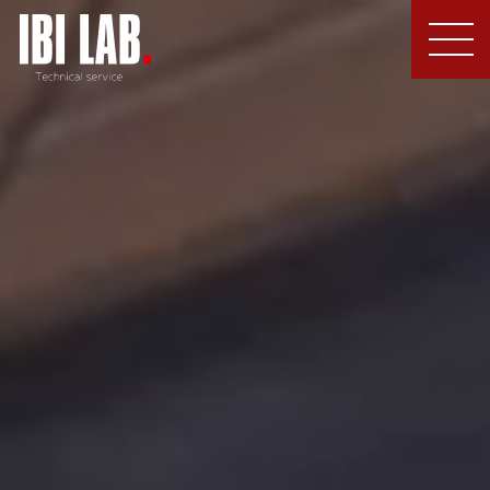
MEN
U