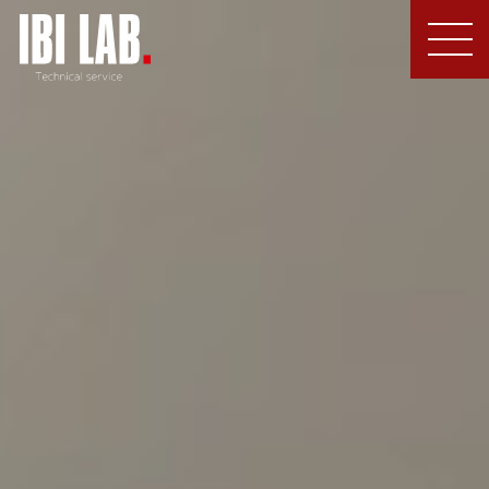
MEN
U