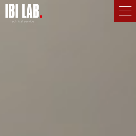
MEN
U