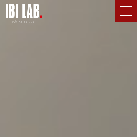
MEN
U