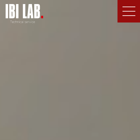
MEN
U