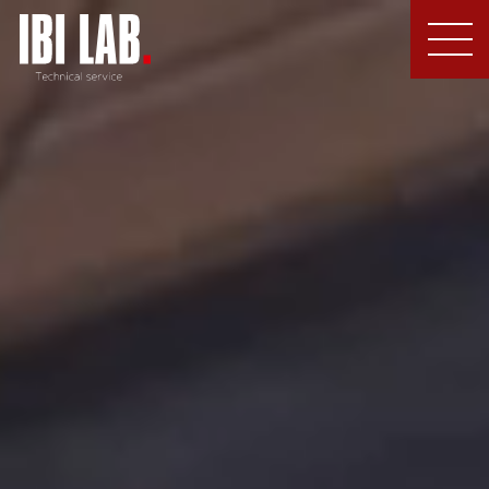
MEN
U