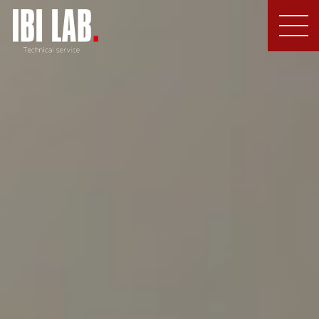
MEN
U