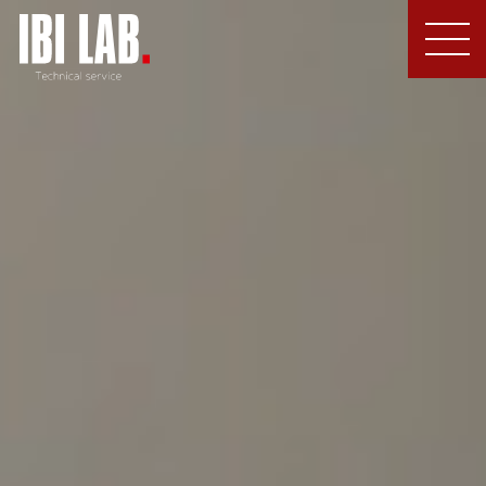
MEN
U