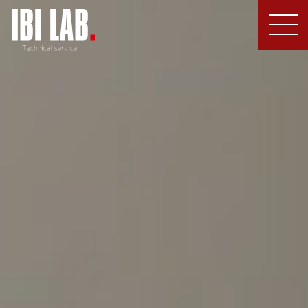
MEN
U